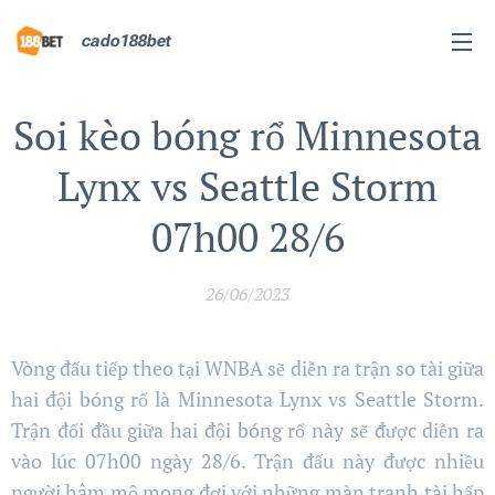
cado188bet
Soi kèo bóng rổ Minnesota
Lynx vs Seattle Storm
07h00 28/6
26/06/2023
Vòng đấu tiếp theo tại WNBA sẽ diễn ra trận so tài giữa
hai đội bóng rổ là Minnesota Lynx vs Seattle Storm.
Trận đối đầu giữa hai đội bóng rổ này sẽ được diễn ra
vào lúc 07h00 ngày 28/6. Trận đấu này được nhiều
người hâm mộ mong đợi với những màn tranh tài hấp