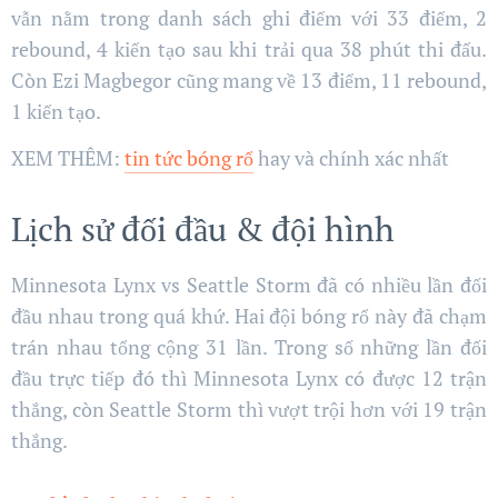
vẫn nằm trong danh sách ghi điểm với 33 điểm, 2
rebound, 4 kiến tạo sau khi trải qua 38 phút thi đấu.
Còn Ezi Magbegor cũng mang về 13 điểm, 11 rebound,
1 kiến tạo.
XEM THÊM:
tin tức bóng rổ
hay và chính xác nhất
Lịch sử đối đầu & đội hình
Minnesota Lynx vs Seattle Storm đã có nhiều lần đối
đầu nhau trong quá khứ. Hai đội bóng rổ này đã chạm
trán nhau tổng cộng 31 lần. Trong số những lần đối
đầu trực tiếp đó thì Minnesota Lynx có được 12 trận
thắng, còn Seattle Storm thì vượt trội hơn với 19 trận
thắng.