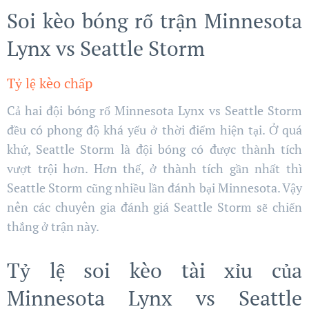
Soi kèo bóng rổ trận Minnesota
Lynx vs Seattle Storm
Tỷ lệ kèo chấp
Cả hai đội bóng rổ Minnesota Lynx vs Seattle Storm
đều có phong độ khá yếu ở thời điểm hiện tại. Ở quá
khứ, Seattle Storm là đội bóng có được thành tích
vượt trội hơn. Hơn thế, ở thành tích gần nhất thì
Seattle Storm cũng nhiều lần đánh bại Minnesota. Vậy
nên các chuyên gia đánh giá Seattle Storm sẽ chiến
thắng ở trận này.
Tỷ lệ soi kèo tài xỉu của
Minnesota Lynx vs Seattle