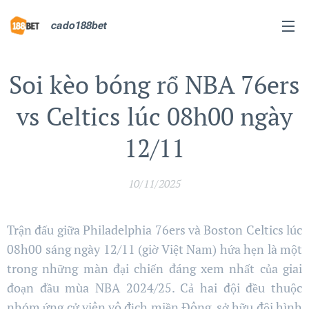
cado188bet
Soi kèo bóng rổ NBA 76ers
vs Celtics lúc 08h00 ngày
12/11
10/11/2025
Trận đấu giữa Philadelphia 76ers và Boston Celtics lúc
08h00 sáng ngày 12/11 (giờ Việt Nam) hứa hẹn là một
trong những màn đại chiến đáng xem nhất của giai
đoạn đầu mùa NBA 2024/25. Cả hai đội đều thuộc
nhóm ứng cử viên vô địch miền Đông, sở hữu đội hình