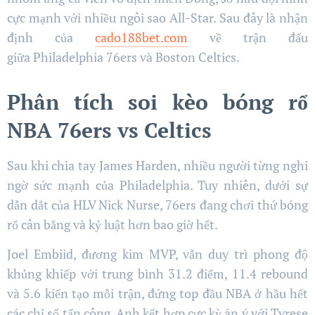
cực mạnh với nhiều ngôi sao All-Star. Sau đây là nhận
định của
cado188bet.com
về trận đấu
giữa Philadelphia 76ers và Boston Celtics.
Phân tích soi kèo bóng rổ
NBA 76ers vs Celtics
Sau khi chia tay James Harden, nhiều người từng nghi
ngờ sức mạnh của Philadelphia. Tuy nhiên, dưới sự
dẫn dắt của HLV Nick Nurse, 76ers đang chơi thứ bóng
rổ cân bằng và kỷ luật hơn bao giờ hết.
Joel Embiid, đương kim MVP, vẫn duy trì phong độ
khủng khiếp với trung bình 31.2 điểm, 11.4 rebound
và 5.6 kiến tạo mỗi trận, đứng top đầu NBA ở hầu hết
các chỉ số tấn công. Anh kết hợp cực kỳ ăn ý với Tyrese