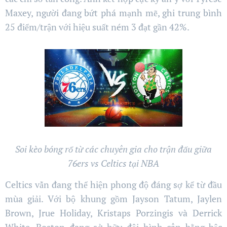
Maxey, người đang bứt phá mạnh mẽ, ghi trung bình
25 điểm/trận với hiệu suất ném 3 đạt gần 42%.
Soi kèo bóng rổ từ các chuyên gia cho trận đấu giữa
76ers vs Celtics tại NBA
Celtics vẫn đang thể hiện phong độ đáng sợ kể từ đầu
mùa giải. Với bộ khung gồm Jayson Tatum, Jaylen
Brown, Jrue Holiday, Kristaps Porzingis và Derrick
White, Boston đang sở hữu đội hình cân bằng bậc