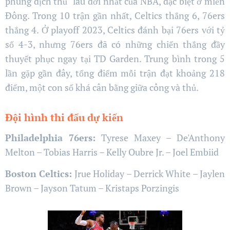
phùng địch thủ" lâu đời nhất của NBA, đặc biệt ở miền
Đông. Trong 10 trận gần nhất, Celtics thắng 6, 76ers
thắng 4. Ở playoff 2023, Celtics đánh bại 76ers với tỷ
số 4-3, nhưng 76ers đã có những chiến thắng đầy
thuyết phục ngay tại TD Garden. Trung bình trong 5
lần gặp gần đây, tổng điểm mỗi trận đạt khoảng 218
điểm, một con số khá cân bằng giữa công và thủ.
Đội hình thi đấu dự kiến
Philadelphia 76ers:
Tyrese Maxey – De'Anthony
Melton – Tobias Harris – Kelly Oubre Jr. – Joel Embiid
Boston Celtics:
Jrue Holiday – Derrick White – Jaylen
Brown – Jayson Tatum – Kristaps Porzingis