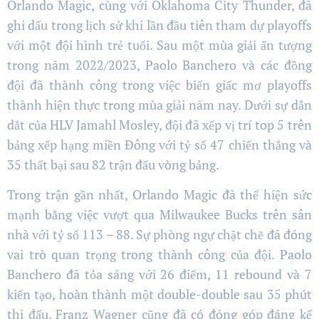
Orlando Magic, cùng với Oklahoma City Thunder, đã
ghi dấu trong lịch sử khi lần đầu tiên tham dự playoffs
với một đội hình trẻ tuổi. Sau một mùa giải ấn tượng
trong năm 2022/2023, Paolo Banchero và các đồng
đội đã thành công trong việc biến giấc mơ playoffs
thành hiện thực trong mùa giải năm nay. Dưới sự dẫn
dắt của HLV Jamahl Mosley, đội đã xếp vị trí top 5 trên
bảng xếp hạng miền Đông với tỷ số 47 chiến thắng và
35 thất bại sau 82 trận đấu vòng bảng.
Trong trận gần nhất, Orlando Magic đã thể hiện sức
mạnh bằng việc vượt qua Milwaukee Bucks trên sân
nhà với tỷ số 113 – 88. Sự phòng ngự chặt chẽ đã đóng
vai trò quan trọng trong thành công của đội. Paolo
Banchero đã tỏa sáng với 26 điểm, 11 rebound và 7
kiến tạo, hoàn thành một double-double sau 35 phút
thi đấu. Franz Wagner cũng đã có đóng góp đáng kể