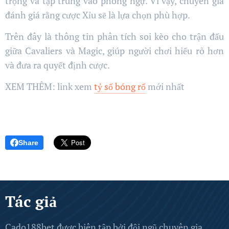
trọng và tập trung vào phòng ngự. Vì vậy, chuyên gia
đánh giá rằng cược Xỉu sẽ là lựa chọn phù hợp.
Trên đây là thông tin phân tích soi kèo cho trận đấu
giữa Cavaliers và Magic, giúp người chơi hiểu rõ hơn
và đưa ra quyết định cược.
XEM THÊM: link xem
tỷ số bóng rổ
mới nhất
Share
Tác giả
Cado188bet được biên tập bởi đội ngũ chuyên gia