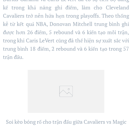
kể trong khả năng ghi điểm, làm cho Cleveland
Cavaliers trở nên hứa hẹn trong playoffs. Theo thống
kê từ kết quả NBA, Donovan Mitchell trung bình ghi
được hơn 26 điểm, 5 rebound và 6 kiến tạo mỗi trận,
trong khi Caris LeVert cũng đã thể hiện sự xuất sắc với
trung bình 18 điểm, 2 rebound và 6 kiến tạo trong 57
trận đấu.
Soi kèo bóng rổ cho trận đấu giữa Cavaliers vs Magic