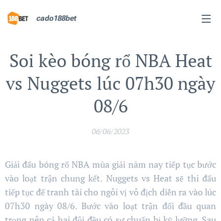
cado188bet
Soi kèo bóng rổ NBA Heat
vs Nuggets lúc 07h30 ngày
08/6
06/06/2023
Giải đấu bóng rổ NBA mùa giải năm nay tiếp tục bước
vào loạt trận chung kết. Nuggets vs Heat sẽ thi đấu
tiếp tục để tranh tài cho ngôi vị vô địch diễn ra vào lúc
07h30 ngày 08/6. Bước vào loạt trận đối đầu quan
trọng nên cả hai đội đều có sự chuẩn bị kỹ lưỡng. Sau