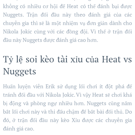
không có nhiều cơ hội để Heat có thể đánh bại được
Nuggets. Trận đối đầu này theo đánh giá của các
chuyên gia thì sẽ là một nhiệm vụ đơn giản dành cho
Nikola Jokic cùng với các đồng đội. Vì thế ở trận đối
đầu này Nuggets được đánh giá cao hơn.
Tỷ lệ soi kèo tài xỉu của Heat vs
Nuggets
Huấn luyện viên Erik sử dụng lối chơi ít đột phá để
tránh đối đầu với Nikola Jokic. Vì vậy Heat sẽ chơi khá
bị động và phòng ngự nhiều hơn. Nuggets cũng nắm
bắt lối chơi này và thi đấu chậm để bắt bài đối thủ. Do
đó, ở trận đối đầu này kèo Xỉu được các chuyên gia
đánh giá cao.