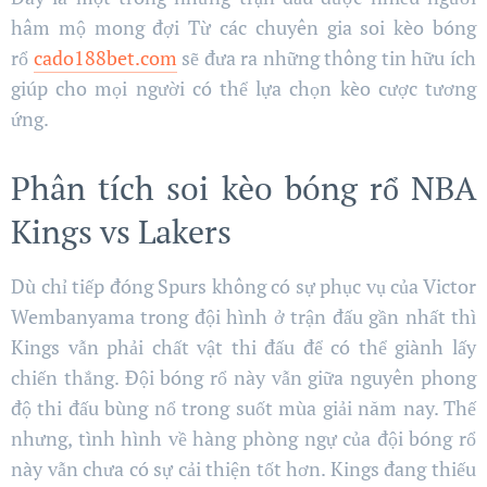
hâm mộ mong đợi Từ các chuyên gia soi kèo bóng
rổ
cado188bet.com
sẽ đưa ra những thông tin hữu ích
giúp cho mọi người có thể lựa chọn kèo cược tương
ứng.
Phân tích soi kèo bóng rổ NBA
Kings vs Lakers
Dù chỉ tiếp đóng Spurs không có sự phục vụ của Victor
Wembanyama trong đội hình ở trận đấu gần nhất thì
Kings vẫn phải chất vật thi đấu để có thể giành lấy
chiến thắng. Đội bóng rổ này vẫn giữa nguyên phong
độ thi đấu bùng nổ trong suốt mùa giải năm nay. Thế
nhưng, tình hình về hàng phòng ngự của đội bóng rổ
này vẫn chưa có sự cải thiện tốt hơn. Kings đang thiếu