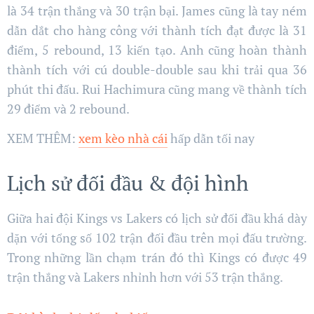
là 34 trận thắng và 30 trận bại. James cũng là tay ném
dẫn dắt cho hàng công với thành tích đạt được là 31
điểm, 5 rebound, 13 kiến tạo. Anh cũng hoàn thành
thành tích với cú double-double sau khi trải qua 36
phút thi đấu. Rui Hachimura cũng mang về thành tích
29 điểm và 2 rebound.
XEM THÊM:
xem kèo nhà cái
hấp dẫn tối nay
Lịch sử đối đầu & đội hình
Giữa hai đội Kings vs Lakers có lịch sử đối đầu khá dày
dặn với tổng số 102 trận đối đầu trên mọi đấu trường.
Trong những lần chạm trán đó thì Kings có được 49
trận thắng và Lakers nhỉnh hơn với 53 trận thắng.