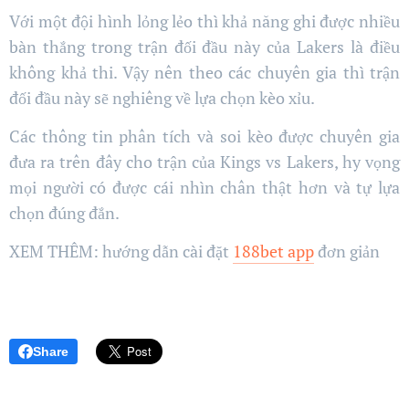
Với một đội hình lỏng lẻo thì khả năng ghi được nhiều
bàn thắng trong trận đối đầu này của Lakers là điều
không khả thi. Vậy nên theo các chuyên gia thì trận
đối đầu này sẽ nghiêng về lựa chọn kèo xỉu.
Các thông tin phân tích và soi kèo được chuyên gia
đưa ra trên đây cho trận của Kings vs Lakers, hy vọng
mọi người có được cái nhìn chân thật hơn và tự lựa
chọn đúng đắn.
XEM THÊM: hướng dẫn cài đặt
188bet app
đơn giản
Share