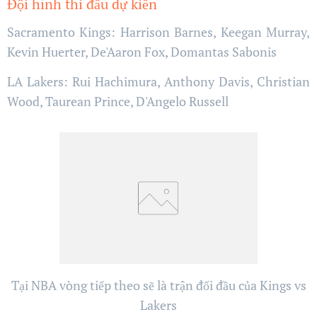
Đội hình thi đấu dự kiến
Sacramento Kings: Harrison Barnes, Keegan Murray,
Kevin Huerter, De'Aaron Fox, Domantas Sabonis
LA Lakers: Rui Hachimura, Anthony Davis, Christian
Wood, Taurean Prince, D'Angelo Russell
Tại NBA vòng tiếp theo sẽ là trận đối đầu của Kings vs
Lakers