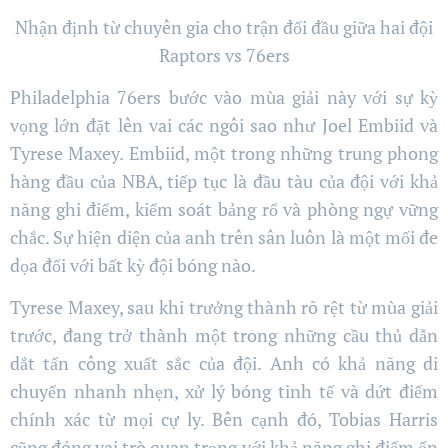
Nhận định từ chuyên gia cho trận đối đầu giữa hai đội
Raptors vs 76ers
Philadelphia 76ers bước vào mùa giải này với sự kỳ
vọng lớn đặt lên vai các ngôi sao như Joel Embiid và
Tyrese Maxey. Embiid, một trong những trung phong
hàng đầu của NBA, tiếp tục là đầu tàu của đội với khả
năng ghi điểm, kiểm soát bảng rổ và phòng ngự vững
chắc. Sự hiện diện của anh trên sân luôn là một mối đe
dọa đối với bất kỳ đội bóng nào.
Tyrese Maxey, sau khi trưởng thành rõ rệt từ mùa giải
trước, đang trở thành một trong những cầu thủ dẫn
dắt tấn công xuất sắc của đội. Anh có khả năng di
chuyển nhanh nhẹn, xử lý bóng tinh tế và dứt điểm
chính xác từ mọi cự ly. Bên cạnh đó, Tobias Harris
cũng đóng vai trò quan trọng với khả năng ghi điểm ổn