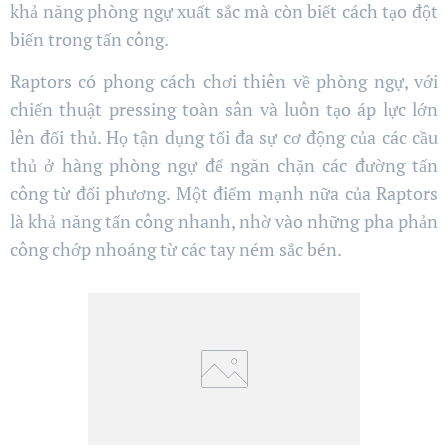
khả năng phòng ngự xuất sắc mà còn biết cách tạo đột
biến trong tấn công.
Raptors có phong cách chơi thiên về phòng ngự, với
chiến thuật pressing toàn sân và luôn tạo áp lực lớn
lên đối thủ. Họ tận dụng tối đa sự cơ động của các cầu
thủ ở hàng phòng ngự để ngăn chặn các đường tấn
công từ đối phương. Một điểm mạnh nữa của Raptors
là khả năng tấn công nhanh, nhờ vào những pha phản
công chớp nhoáng từ các tay ném sắc bén.