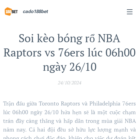
cado188bet
Soi kèo bóng rổ NBA
Raptors vs 76ers lúc 06h00
ngày 26/10
24/10/2024
Trận đấu giữa Toronto Raptors và Philadelphia 76ers
lúc 06h00 ngày 26/10 hứa hẹn sẽ là một cuộc chạm
trán đầy căng thẳng và hấp dẫn trong mùa giải NBA
năm nay. Cả hai đội đều sở hữu lực lượng mạnh và
phong cách chơi độc đáo, khiến cho việc dự đoán kết