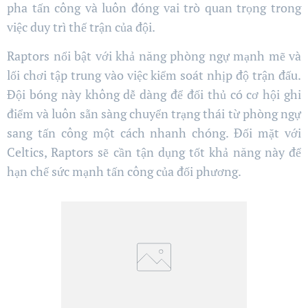
pha tấn công và luôn đóng vai trò quan trọng trong
việc duy trì thế trận của đội.
Raptors nổi bật với khả năng phòng ngự mạnh mẽ và
lối chơi tập trung vào việc kiểm soát nhịp độ trận đấu.
Đội bóng này không dễ dàng để đối thủ có cơ hội ghi
điểm và luôn sẵn sàng chuyển trạng thái từ phòng ngự
sang tấn công một cách nhanh chóng. Đối mặt với
Celtics, Raptors sẽ cần tận dụng tốt khả năng này để
hạn chế sức mạnh tấn công của đối phương.