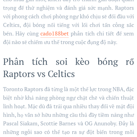
trọng để thử nghiệm và đánh giá sức mạnh. Raptors
với phong cách chơi phòng ngự khó chịu sẽ đối đầu với
Celtics, đội bóng nổi tiếng với lối chơi tấn công sắc
bén. Hãy cùng
cado188bet
phân tích chi tiết để xem
đội nào sẽ chiếm ưu thế trong cuộc đụng độ này.
Phân tích soi kèo bóng rổ
Raptors vs Celtics
Toronto Raptors đã từng là một thế lực trong NBA, đặc
biệt nhờ khả năng phòng ngự chặt chẽ và chiến thuật
linh hoạt. Mặc dù đã trải qua nhiều thay đổi về mặt đội
hình, họ vẫn sở hữu những cầu thủ đầy tiềm năng như
Pascal Siakam, Scottie Barnes và OG Anunoby. Đây là
những ngôi sao có thể tạo ra sự đột biến trong mỗi