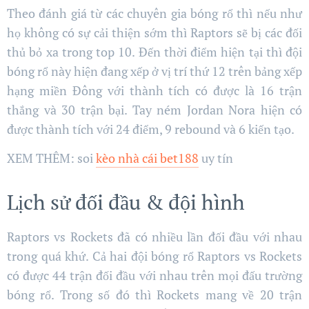
Theo đánh giá từ các chuyên gia bóng rổ thì nếu như
họ không có sự cải thiện sớm thì Raptors sẽ bị các đối
thủ bỏ xa trong top 10. Đến thời điểm hiện tại thì đội
bóng rổ này hiện đang xếp ở vị trí thứ 12 trên bảng xếp
hạng miền Đông với thành tích có được là 16 trận
thắng và 30 trận bại. Tay ném Jordan Nora hiện có
được thành tích với 24 điểm, 9 rebound và 6 kiến tạo.
XEM THÊM: soi
kèo nhà cái bet188
uy tín
Lịch sử đối đầu & đội hình
Raptors vs Rockets đã có nhiều lần đối đầu với nhau
trong quá khứ. Cả hai đội bóng rổ Raptors vs Rockets
có được 44 trận đối đầu với nhau trên mọi đấu trường
bóng rổ. Trong số đó thì Rockets mang về 20 trận