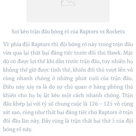
Soi kèo trận đấu bóng rổ của Raptors vs Rockets
Về phía đội Raptors thì đội bóng rổ này trong trận đấu
vừa qua lại thất bại đáng tiếc trước đối thủ Hawk. Mặc
dù có được lợi thế khi dẫn trước trận đấu, tuy nhiên họ
không thể giữ được tình thế, khiến đối thủ vượt lên vô
cùng nhanh chóng ở những phút cuối của trận đấu.
Điều này xảy ra là do sự chủ quan ở hàng phòng thủ
khiến cho họ bị lật kèo một cách nhanh chóng. Trận
đấu khép lại với tỷ số chung cuộc là 126 – 125 vô cùng
sát sao, cũng như thất bại đáng tiếc cho Raptors ở trận
đối đầu lần này. Đây cũng là trận thất bại thứ 5 của đội
bóng rổ này.