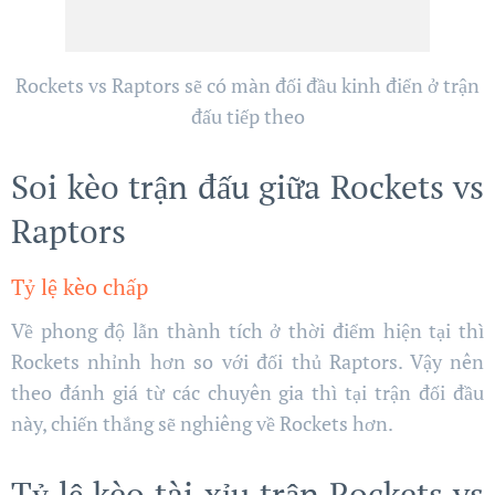
Rockets vs Raptors sẽ có màn đối đầu kinh điển ở trận
đấu tiếp theo
Soi kèo trận đấu giữa Rockets vs
Raptors
Tỷ lệ kèo chấp
Về phong độ lẫn thành tích ở thời điểm hiện tại thì
Rockets nhỉnh hơn so với đối thủ Raptors. Vậy nên
theo đánh giá từ các chuyên gia thì tại trận đối đầu
này, chiến thắng sẽ nghiêng về Rockets hơn.
Tỷ lệ kèo tài xỉu trận Rockets vs