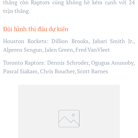
thắng còn Raptors cũng không hề kém cạnh với 24
trận thắng.
Đội hình thi đấu dự kiến
Houston Rockets: Dillion Brooks, Jabari Smith Jr.,
Alperen Sengun, Jalen Green, Fred VanVleet
Toronto Raptors: Dennis Schroder, Ogugua Anunoby,
Pascal Siakam, Chris Boucher, Scott Barnes