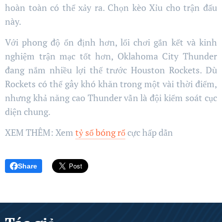
hoàn toàn có thể xảy ra. Chọn kèo Xỉu cho trận đấu
này.
Với phong độ ổn định hơn, lối chơi gắn kết và kinh
nghiệm trận mạc tốt hơn, Oklahoma City Thunder
đang nắm nhiều lợi thế trước Houston Rockets. Dù
Rockets có thể gây khó khăn trong một vài thời điểm,
nhưng khả năng cao Thunder vẫn là đội kiểm soát cục
diện chung.
XEM THÊM: Xem
tỷ số bóng rổ
cực hấp dẫn
Share