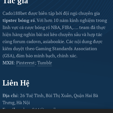
Tác giả
Cado188bet được biên tập bởi đội ngũ chuyên gia
tipster bóng rổ
. Với hơn 10 năm kinh nghiệm trong
lĩnh vực cá cược bóng rổ NBA, FIBA,…. team đã thực
hiện hàng nghìn bài soi kèo chuyên sâu và hợp tác
cùng forum cadovn, asiabookie. Các nội dung được
kiểm duyệt theo Gaming Standards Association
(GSA), đảm bảo minh bạch, chính xác.
MXH
:
Pinterest
;
Tumblr
Liên Hệ
Địa chỉ
: 26 Tuệ Tĩnh, Bùi Thị Xuân, Quận Hai Bà
Trưng, Hà Nội
Email:
cadovn044@gmail.com