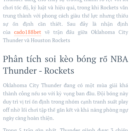
chơi tốc độ, kỷ luật và hiệu quả, trong khi Rockets vẫn
trung thành với phong cách giàu thể lực nhưng thiếu
sự ổn định cần thiết. Sau đây là nhận định
của
cado188bet
về trận đấu giữa Oklahoma City
Thunder và Houston Rockets
Phân tích soi kèo bóng rổ NBA
Thunder - Rockets
Oklahoma City Thunder đang có một mùa giải khá
thành công nếu so với kỳ vọng ban đầu. Đội bóng này
duy trì vị trí ổn định trong nhóm cạnh tranh suất play
off nhờ lối chơi tập thể gắn kết và khả năng phòng ngự
ngày càng hoàn thiện.
Trong 5 trận gần nhất, Thunder giành được 3 chiến