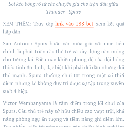
Soi kèo bóng rổ từ các chuyên gia cho trận đấu giữa
Thunder - Spurs
XEM THÊM: Truy cập
link vào 188 bet
xem kết quả
hấp dẫn
San Antonio Spurs bước vào mùa giải với mục tiêu
chính là phát triển cầu thủ trẻ và xây dựng nền móng
cho tương lai. Điều này khiến phong độ của đội bóng
thiếu tính ổn định, đặc biệt khi phải đối đầu những đối
thủ mạnh. Spurs thường chơi tốt trong một số thời
điểm nhưng lại không duy trì được sự tập trung xuyên
suốt 4 hiệp.
Victor Wembanyama là tâm điểm trong lối chơi của
Spurs. Cầu thủ trẻ này sở hữu chiều cao vượt trội, khả
năng phòng ngự ấn tượng và tiềm năng ghi điểm lớn.
Tuy nhiên, việc Wembanyama còn thiếu kinh nghiệm