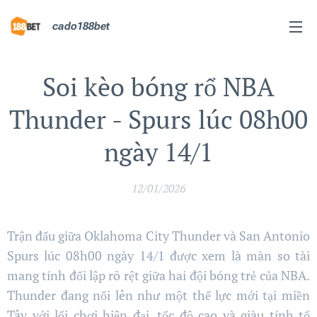
cado188bet
Soi kèo bóng rổ NBA
Thunder - Spurs lúc 08h00
ngày 14/1
12/01/2026
Trận đấu giữa Oklahoma City Thunder và San Antonio
Spurs lúc 08h00 ngày 14/1 được xem là màn so tài
mang tính đối lập rõ rệt giữa hai đội bóng trẻ của NBA.
Thunder đang nổi lên như một thế lực mới tại miền
Tây với lối chơi hiện đại, tốc độ cao và giàu tính tổ