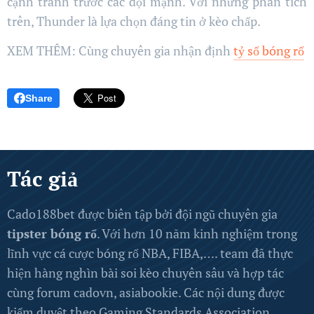
cạnh tranh trước các đội mạnh. Với những phân tích
trên, Thunder là lựa chọn đáng tin ở kèo chấp.
XEM THÊM: Cùng chuyên gia nhận định
tỷ số bóng rổ
Share
Tác giả
Cado188bet được biên tập bởi đội ngũ chuyên gia
tipster bóng rổ
. Với hơn 10 năm kinh nghiệm trong
lĩnh vực cá cược bóng rổ NBA, FIBA,…. team đã thực
hiện hàng nghìn bài soi kèo chuyên sâu và hợp tác
cùng forum cadovn, asiabookie. Các nội dung được
kiểm duyệt theo Gaming Standards Association