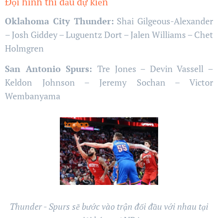
Đội hình thi đấu dự kiến
Oklahoma City Thunder:
Shai Gilgeous-Alexander
– Josh Giddey – Luguentz Dort – Jalen Williams – Chet
Holmgren
San Antonio Spurs:
Tre Jones – Devin Vassell –
Keldon Johnson – Jeremy Sochan – Victor
Wembanyama
Thunder - Spurs sẽ bước vào trận đối đầu với nhau tại