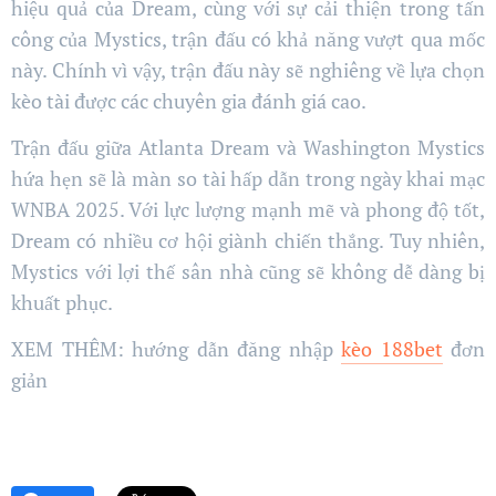
hiệu quả của Dream, cùng với sự cải thiện trong tấn
công của Mystics, trận đấu có khả năng vượt qua mốc
này. Chính vì vậy, trận đấu này sẽ nghiêng về lựa chọn
kèo tài được các chuyên gia đánh giá cao.
Trận đấu giữa Atlanta Dream và Washington Mystics
hứa hẹn sẽ là màn so tài hấp dẫn trong ngày khai mạc
WNBA 2025. Với lực lượng mạnh mẽ và phong độ tốt,
Dream có nhiều cơ hội giành chiến thắng. Tuy nhiên,
Mystics với lợi thế sân nhà cũng sẽ không dễ dàng bị
khuất phục.
XEM THÊM: hướng dẫn đăng nhập
kèo 188bet
đơn
giản