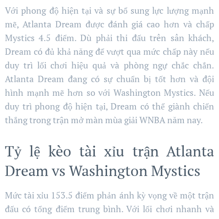
Với phong độ hiện tại và sự bổ sung lực lượng mạnh
mẽ, Atlanta Dream được đánh giá cao hơn và chấp
Mystics 4.5 điểm. Dù phải thi đấu trên sân khách,
Dream có đủ khả năng để vượt qua mức chấp này nếu
duy trì lối chơi hiệu quả và phòng ngự chắc chắn.
Atlanta Dream đang có sự chuẩn bị tốt hơn và đội
hình mạnh mẽ hơn so với Washington Mystics. Nếu
duy trì phong độ hiện tại, Dream có thể giành chiến
thắng trong trận mở màn mùa giải WNBA năm nay.
Tỷ lệ kèo tài xỉu trận Atlanta
Dream vs Washington Mystics
Mức tài xỉu 153.5 điểm phản ánh kỳ vọng về một trận
đấu có tổng điểm trung bình. Với lối chơi nhanh và