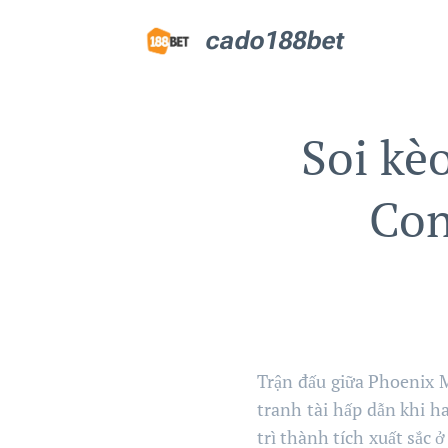
cado188bet
Soi kè
Con
Trận đấu giữa Phoenix 
tranh tài hấp dẫn khi h
trì thành tích xuất sắc