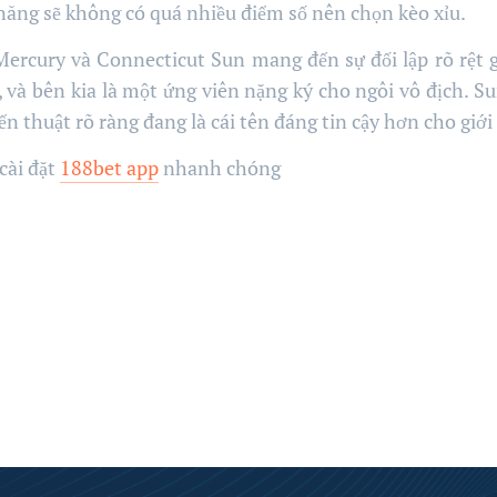
năng sẽ không có quá nhiều điểm số nên chọn kèo xỉu.
ercury và Connecticut Sun mang đến sự đối lập rõ rệt 
t, và bên kia là một ứng viên nặng ký cho ngôi vô địch. S
n thuật rõ ràng đang là cái tên đáng tin cậy hơn cho giới 
ài đặt
188bet app
nhanh chóng