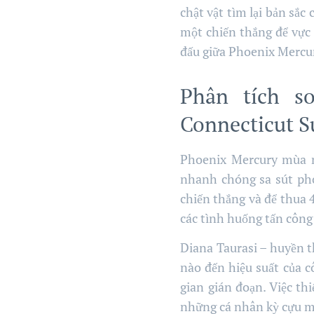
chật vật tìm lại bản sắc
một chiến thắng để vực 
đấu giữa Phoenix Mercu
Phân tích s
Connecticut S
Phoenix Mercury mùa nà
nhanh chóng sa sút pho
chiến thắng và để thua 4
các tình huống tấn công
Diana Taurasi – huyền th
nào đến hiệu suất của c
gian gián đoạn. Việc t
những cá nhân kỳ cựu mà