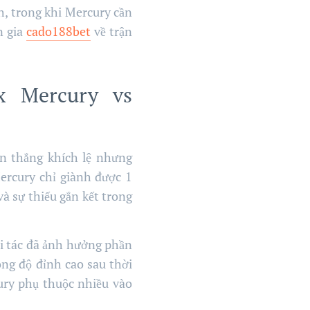
ch, trong khi Mercury cần
n gia
cado188bet
về trận
x Mercury vs
ến thắng khích lệ nhưng
ercury chỉ giành được 1
và sự thiếu gắn kết trong
uổi tác đã ảnh hưởng phần
ong độ đỉnh cao sau thời
ury phụ thuộc nhiều vào