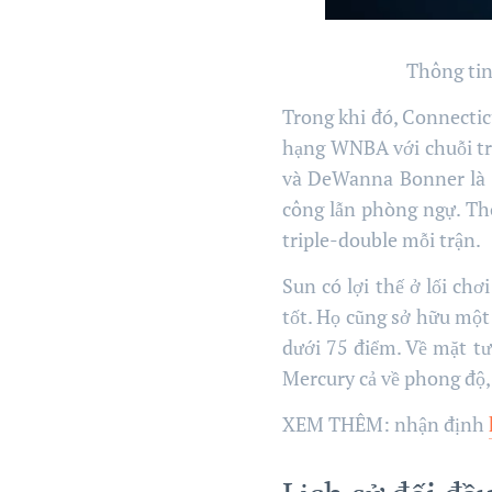
Thông tin
Trong khi đó, Connectic
hạng WNBA với chuỗi trậ
và DeWanna Bonner là ha
công lẫn phòng ngự. Th
triple-double mỗi trận.
Sun có lợi thế ở lối ch
tốt. Họ cũng sở hữu một
dưới 75 điểm. Về mặt tư
Mercury cả về phong độ, 
XEM THÊM: nhận định