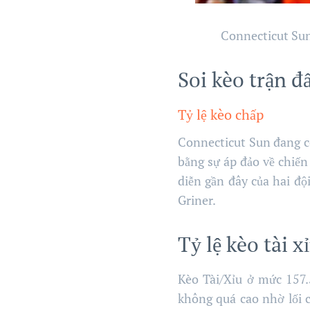
Connecticut Sun 
Soi kèo trận 
Tỷ lệ kèo chấp
Connecticut Sun đang có
bằng sự áp đảo về chiến 
diễn gần đây của hai độ
Griner.
Tỷ lệ kèo tài 
Kèo Tài/Xỉu ở mức 157.
không quá cao nhờ lối c