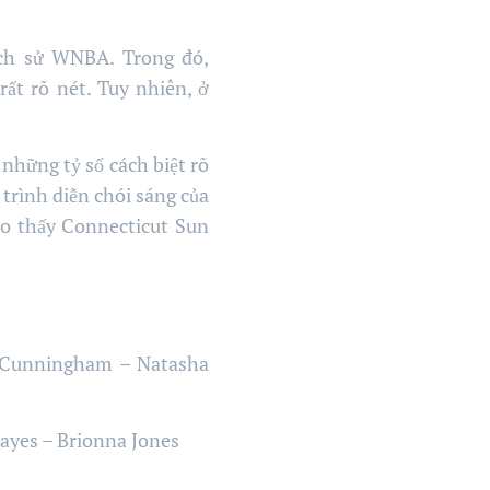
ịch sử WNBA. Trong đó,
ất rõ nét. Tuy nhiên, ở
 những tỷ số cách biệt rõ
trình diễn chói sáng của
ho thấy Connecticut Sun
e Cunningham – Natasha
ayes – Brionna Jones